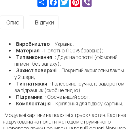
Опис
Відгуки
Виробництво
: Україна;
Матеріал
: Полотно (100% бавовна);
Тип виконання
: Друк на полотні (фірмовий
пігмент без запаху);
Захист поверхні
: Покритий акриловим лаком
у 2 шари;
Тип натяжки
: Галерейна, ручна, із заворотом
за підрамник (скоб не видно);
Підрамник
: Сосна вищий сорт;
Комплектація
: Кріплення для підвісу картини.
Модульні картини на полотні з трьох частин. Картина
надрукована на полотні методом струминного
цифрового друку чорнилом на водній основі. Чорнило