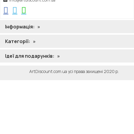
Відгук
Заголовок
*
Інформація:
»
Приклад: Цей продукт має великі можливості
Категорії:
»
Відгук
*
Ідеї ​​для подарунків:
»
20 символів мінімум. Акцент на продукті та ваш досвід
ArtDiscount.com.ua усі права захищені 2020 р.
його використання.
Текст довідки
При написанні огляду, будь ласка, розглянути такі
рекомендації:
Акцент на продукті та ваш індивідуальний досвід
його використання
Надайте докладні відомості про те, чому вам