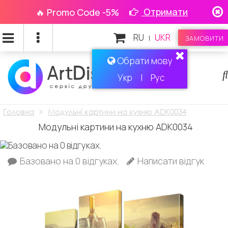
Отримати
🔥 Promo Code -5%
RU
UKR
|
ЗАМОВИТИ
Обрати мову
Укр
|
Рус
»
Головна
Модульні картини на кухню ADK0034
Модульні картини на кухню ADK0034
Базовано на 0 відгуках.
Написати відгук