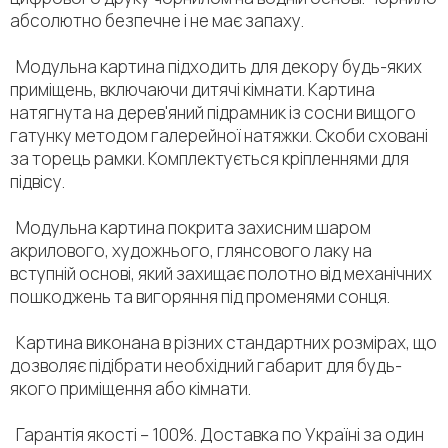
абсолютно безпечне і не має запаху.
Модульна картина підходить для декору будь-яких
приміщень, включаючи дитячі кімнати. Картина
натягнута на дерев'яний підрамник із сосни вищого
гатунку методом галерейної натяжки. Скоби сховані
за торець рамки. Комплектується кріпленнями для
підвісу.
Модульна картина покрита захисним шаром
акрилового, художнього, глянсового лаку на
вступній основі, який захищає полотно від механічних
пошкоджень та вигоряння під променями сонця.
Картина виконана в різних стандартних розмірах, що
дозволяє підібрати необхідний габарит для будь-
якого приміщення або кімнати.
Гарантія якості – 100%. Доставка по Україні за один