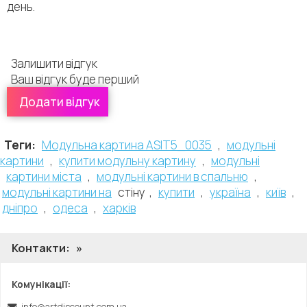
день.
Залишити відгук
Ваш відгук буде перший
Додати відгук
Залишити відгук:
Оцінити цей продукт:
Теги:
Модульна картина ASIT5_0035
,
модульні
Загальна оцінка:
*
картини
,
купити модульну картину
,
модульні
Ви б порекомендували цей продукт?
*
картини міста
,
модульні картини в спальню
,
Так
Ні
модульні картини на
стіну
,
купити
,
україна
,
київ
,
Про себе
дніпро
,
одеса
​​,
харків
Ваш nickname:
*
Контакти:
»
Ваш телефон:
Комунікації:
Ваш email:
info@artdiscount.com.ua