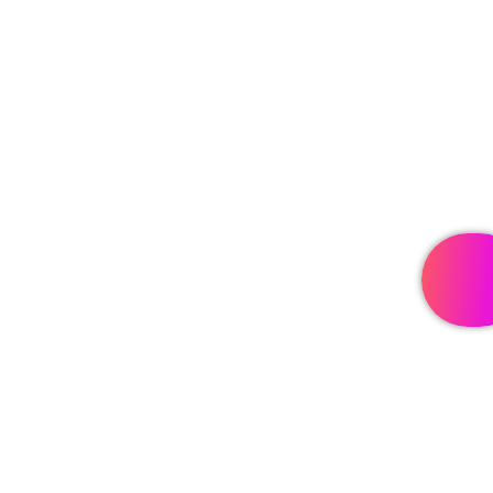
сподобалося чи не сподобалося
Фото та відео:
Вибрати фото:
UPLOAD FILE
5 фото, не більше 500Kb одне фото
Посилання на відео
Вставте посилання на відео YouTube або Vimeo
Заголовок відео
Фото інфо
Завантаж фото, пов'язані з продуктом
Зображення мають бути принаймні 533 пікселів у
ширину та висоту