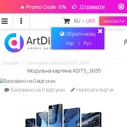
Отримати
🔥 Promo Code -5%
RU
UKR
|
ЗАМОВИТИ
Обрати мову
Укр
|
Рус
»
Головна
Модульна картина ASIT5_0035
Модульна картина ASIT5_0035
Базовано на 0 відгуках.
Написати відгук