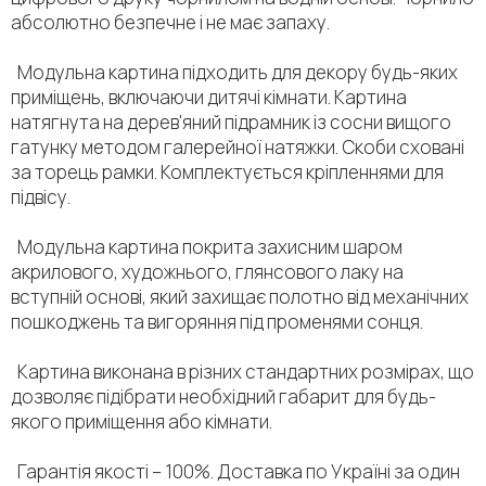
абсолютно безпечне і не має запаху.
Модульна картина підходить для декору будь-яких
приміщень, включаючи дитячі кімнати. Картина
натягнута на дерев'яний підрамник із сосни вищого
гатунку методом галерейної натяжки. Скоби сховані
за торець рамки. Комплектується кріпленнями для
підвісу.
Модульна картина покрита захисним шаром
акрилового, художнього, глянсового лаку на
вступній основі, який захищає полотно від механічних
пошкоджень та вигоряння під променями сонця.
Картина виконана в різних стандартних розмірах, що
дозволяє підібрати необхідний габарит для будь-
якого приміщення або кімнати.
Гарантія якості – 100%. Доставка по Україні за один