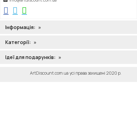
Відгук
Заголовок
*
Інформація:
»
Приклад: Цей продукт має великі можливості
Категорії:
»
Відгук
*
Ідеї ​​для подарунків:
»
20 символів мінімум. Акцент на продукті та ваш досвід
ArtDiscount.com.ua усі права захищені 2020 р.
його використання.
Текст довідки
При написанні огляду, будь ласка, розглянути такі
рекомендації:
Акцент на продукті та ваш індивідуальний досвід
його використання
Надайте докладні відомості про те, чому вам