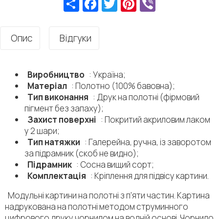
Опис
Відгуки
Виробництво
: Україна;
Матеріал
: Полотно (100% бавовна);
Тип виконання
: Друк на полотні (фірмовий
пігмент без запаху);
Захист поверхні
: Покритий акриловим лаком
у 2 шари;
Тип натяжки
: Галерейна, ручна, із заворотом
за підрамник (скоб не видно);
Підрамник
: Сосна вищий сорт;
Комплектація
: Кріплення для підвісу картини.
Модульні картини на полотні з п'яти частин. Картина
надрукована на полотні методом струминного
цифрового друку чорнилом на водній основі. Чорнило