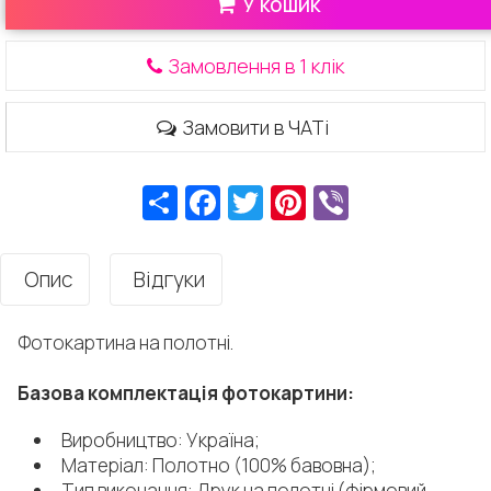
У кошик
Замовлення в 1 клік
Замовити в ЧАТі
Ресурс
Facebook
Twitter
Pinterest
Viber
Опис
Відгуки
Фотокартина на полотні.
Базова комплектація фотокартини:
Виробництво: Україна;
Матеріал: Полотно (100% бавовна);
Тип виконання: Друк на полотні (фірмовий