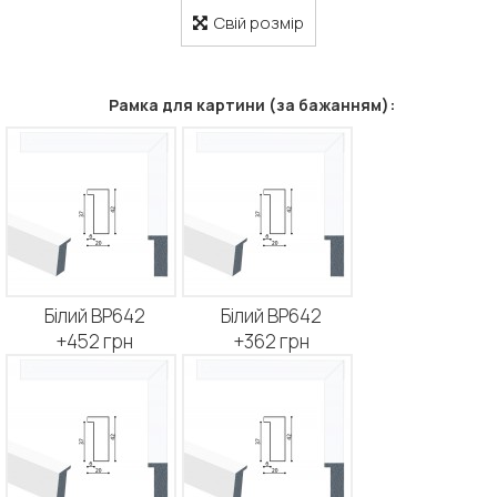
Свій розмір
Рамка для картини (за бажанням):
Білий BP642
Білий BP642
+452 грн
+362 грн