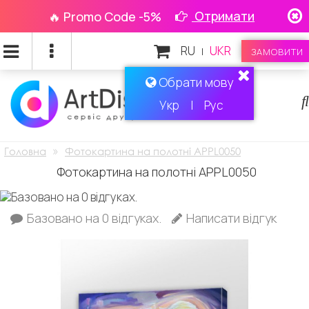
Отримати
🔥 Promo Code -5%
RU
UKR
|
ЗАМОВИТИ
Обрати мову
Укр
|
Рус
»
Головна
Фотокартина на полотні APPL0050
Фотокартина на полотні APPL0050
Базовано на 0 відгуках.
Написати відгук