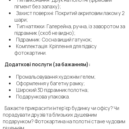
пігмент без запаху);
Захист поверхні: Покритий акриловим лаком у 2
шари;
Тип натяжки: Галерейна, ручна, із заворотом за
підрамник (скоб не видно);
Підрамник: Сосна вищий гатунок;
Комплектація: Кріплення для підвісу
фотокартини.
Додаткові послуги (за бажанням):
Промальовування художнім гелем;
Оформлення у багетну рамку;
Широкий 3D підрамник полотна;
Подарункова упаковка.
Бажаєте прикрасити інтер'єр будинку чи офісу? Чи
порадувати друзів та близьких душевним
подарунком? Фотокартина на полотні стане чудовим
рішенням.