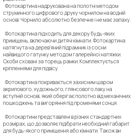
Фотокартина надрукована на полотні методом
струминного цифрового друку чорнилом на водній
основі. Чорнило абсолютно безпечне і не має запаху.
Фотокартина підходить для декору будь-яких
приміщень, включаючи дитячі кімнати. Фотокартина
натягнута на дерев'яний підрамник із сосни
найвищого гатунку методом галерейної натяжки.
Скоби сховані за торець рамки. Комплектується
кріпленнями для підвісу.
Фотокартина покривається захисним шаром
акрилового, художнього, глянсового лаку на
вступній основі, який оберігає полотно від механічних
пошкоджень та вигоряння під променями сонця.
Фотокартини представлені в різних стандартних
розмірах, що дозволяє підібрати необхідний габарит
для будь-якого приміщення або кімнати. Також ви