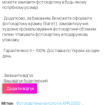
можете замовити фотокартину в будь-якому
потрібному розмірі.
Додатково, за бажанням, Ви можете оформити
фотокартину в рамку (багет), замовити ручне,
художнє промальовування фотокартини об'ємним
гелем. Упакувати фотокартину в подарункову
упаковку.
Гарантія якості – 100%. Доставка по Україні за один
день.
Залишити відгук
Ваш відгук буде перший
Додати відгук
Залишити відгук:
Оцінити цей продукт:
Мітки:
Фотокартина на полотні APPL0050
,