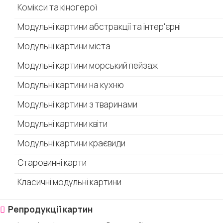
Комікси та кіногерої
Модульні картини абстракції та інтер'єрні
Модульні картини міста
Модульні картини морський пейзаж
Модульні картини на кухню
Модульні картини з тваринами
Модульні картини квіти
Модульні картини краєвиди
Старовинні карти
Класичні модульні картини
Репродукції картин