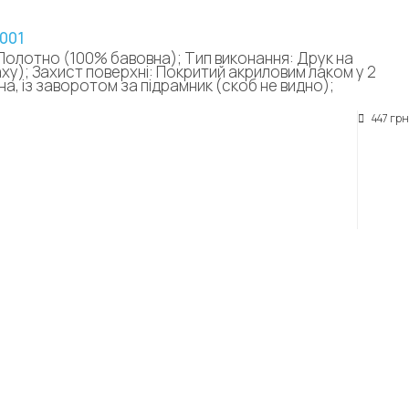
001
Полотно (100% бавовна); Тип виконання: Друк на
аху); Захист поверхні: Покритий акриловим лаком у 2
а, із заворотом за підрамник (скоб не видно);
447 грн