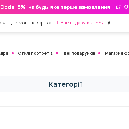
О
 Code -5%
на будь-яке перше замовлення
ром
Дисконтна картка
Вам подарунок -5%
міри
Стилі портретів
Ідеї ​​подарунків
Магазин ф
Категорії