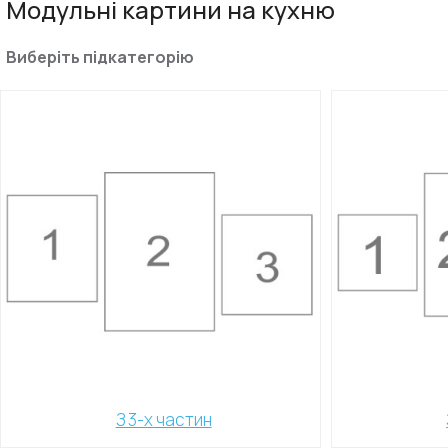
Модульні картини на кухню
Виберіть підкатегорію
З 3-х частин