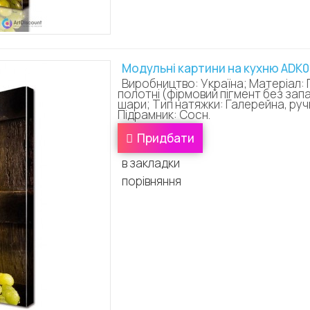
Модульні картини на кухню ADK
Виробництво: Україна; Матеріал: 
полотні (фірмовий пігмент без зап
шари; Тип натяжки: Галерейна, ручн
Підрамник: Сосн.
Придбати
в закладки
порівняння