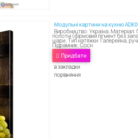
Модульні картини на кухню ADK
Виробництво: Україна; Матеріал: 
полотні (фірмовий пігмент без зап
шари; Тип натяжки: Галерейна, ручн
Підрамник: Сосн.
Придбати
в закладки
порівняння