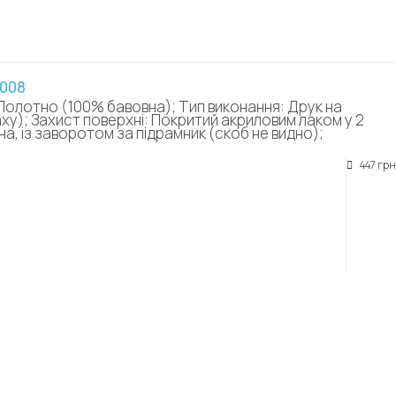
0008
Полотно (100% бавовна); Тип виконання: Друк на
аху); Захист поверхні: Покритий акриловим лаком у 2
а, із заворотом за підрамник (скоб не видно);
447 грн