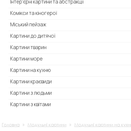
Інтер'єрні картини та абстракції
Комікси та кіногерої
Міський пейзаж
Картини до дитячої
Картини тварин
Картини море
Картини на кухню
Картини краєвиди
Картини з людьми
Картини з квітами
»
»
Головна
Модульні картини
Модульні картини на кух