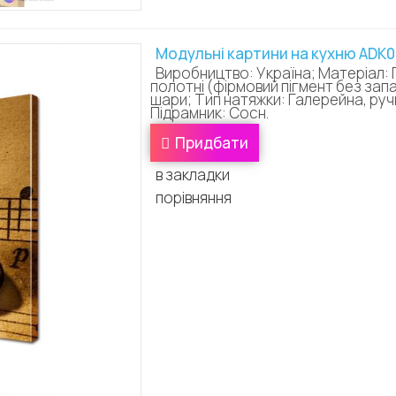
Модульні картини на кухню ADK
Виробництво: Україна; Матеріал: 
полотні (фірмовий пігмент без зап
шари; Тип натяжки: Галерейна, ручн
Підрамник: Сосн.
Придбати
в закладки
порівняння