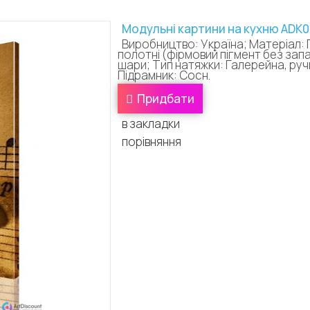
Модульні картини на кухню ADK0
Виробництво: Україна; Матеріал: 
полотні (фірмовий пігмент без зап
шари; Тип натяжки: Галерейна, ручн
Підрамник: Сосн.
Придбати
в закладки
порівняння