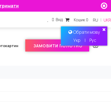
тримати
Вхід
Кошик 0
|
RU
UKR
Обрати мову
Укр
|
Рус
ЗАМОВИТИ ПОЛОТНО
отокартин