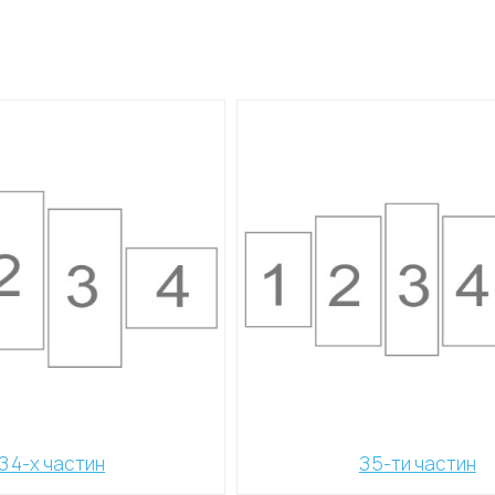
З 4-х частин
З 5-ти частин