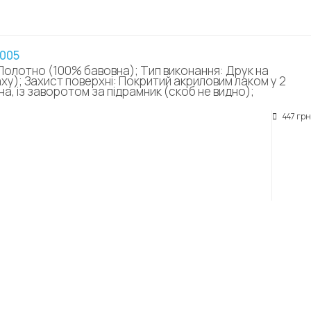
0005
Полотно (100% бавовна); Тип виконання: Друк на
аху); Захист поверхні: Покритий акриловим лаком у 2
а, із заворотом за підрамник (скоб не видно);
447 грн