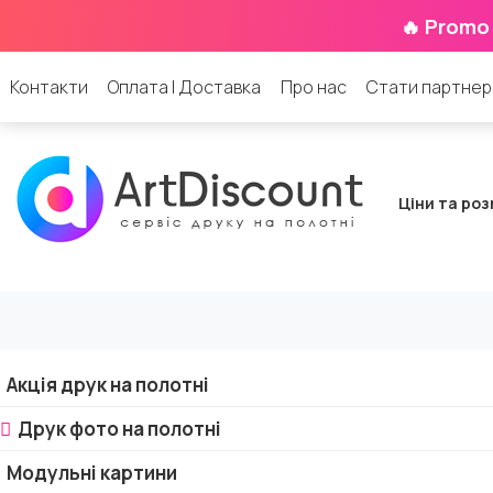
🔥 Promo
Контакти
Оплата | Доставка
Про нас
Стати партне
Ціни та роз
Акція друк на полотні
Друк фото на полотні
Модульні картини