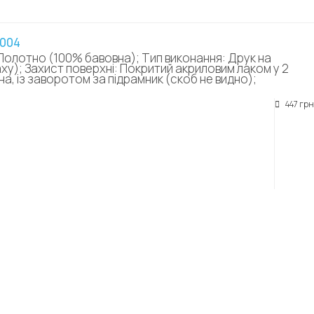
0004
Полотно (100% бавовна); Тип виконання: Друк на
аху); Захист поверхні: Покритий акриловим лаком у 2
а, із заворотом за підрамник (скоб не видно);
447 грн