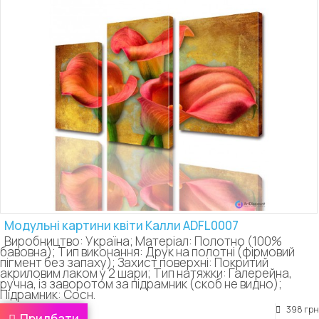
Модульні картини квіти Калли ADFL0007
Виробництво: Україна; Матеріал: Полотно (100%
бавовна); Тип виконання: Друк на полотні (фірмовий
пігмент без запаху); Захист поверхні: Покритий
акриловим лаком у 2 шари; Тип натяжки: Галерейна,
ручна, із заворотом за підрамник (скоб не видно);
Підрамник: Сосн.
398 грн
Придбати