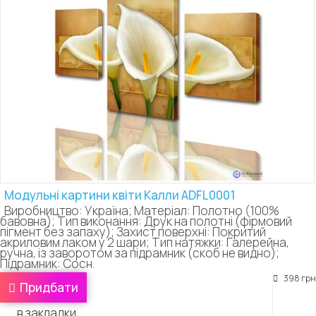
Модульні картини квіти Калли ADFL0001
Виробництво: Україна; Матеріал: Полотно (100%
бавовна); Тип виконання: Друк на полотні (фірмовий
пігмент без запаху); Захист поверхні: Покритий
акриловим лаком у 2 шари; Тип натяжки: Галерейна,
ручна, із заворотом за підрамник (скоб не видно);
Підрамник: Сосн.
398 грн
Придбати
в закладки