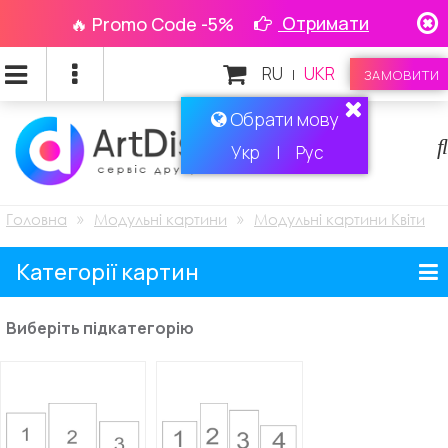
Отримати
🔥 Promo Code -5%
RU
UKR
|
ЗАМОВИТИ
Обрати мову
Укр
|
Рус
»
»
Головна
Модульні картини
Модульні картини Квіти
Категорії картин
Виберіть підкатегорію