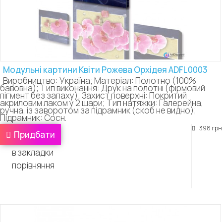
Модульні картини Квіти Рожева Орхідея ADFL0003
Виробництво: Україна; Матеріал: Полотно (100%
бавовна); Тип виконання: Друк на полотні (фірмовий
пігмент без запаху); Захист поверхні: Покритий
акриловим лаком у 2 шари; Тип натяжки: Галерейна,
ручна, із заворотом за підрамник (скоб не видно);
Підрамник: Сосн.
398 грн
Придбати
в закладки
порівняння