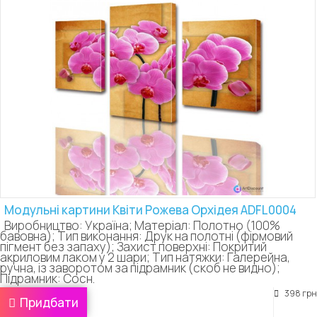
Модульні картини Квіти Рожева Орхідея ADFL0004
Виробництво: Україна; Матеріал: Полотно (100%
бавовна); Тип виконання: Друк на полотні (фірмовий
пігмент без запаху); Захист поверхні: Покритий
акриловим лаком у 2 шари; Тип натяжки: Галерейна,
ручна, із заворотом за підрамник (скоб не видно);
Підрамник: Сосн.
398 грн
Придбати