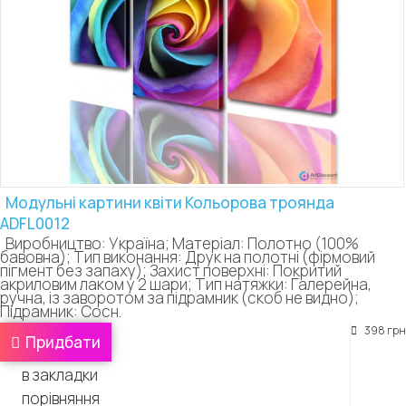
Модульні картини квіти Кольорова троянда
ADFL0012
Виробництво: Україна; Матеріал: Полотно (100%
бавовна); Тип виконання: Друк на полотні (фірмовий
пігмент без запаху); Захист поверхні: Покритий
акриловим лаком у 2 шари; Тип натяжки: Галерейна,
ручна, із заворотом за підрамник (скоб не видно);
Підрамник: Сосн.
398 грн
Придбати
в закладки
порівняння