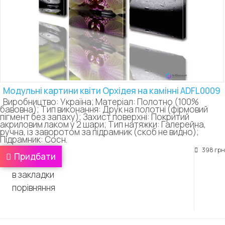
Модульні картини квіти Орхідея на камінні ADFL0009
Виробництво: Україна; Матеріал: Полотно (100%
бавовна); Тип виконання: Друк на полотні (фірмовий
пігмент без запаху); Захист поверхні: Покритий
акриловим лаком у 2 шари; Тип натяжки: Галерейна,
ручна, із заворотом за підрамник (скоб не видно);
Підрамник: Сосн.
398 грн
Придбати
в закладки
порівняння