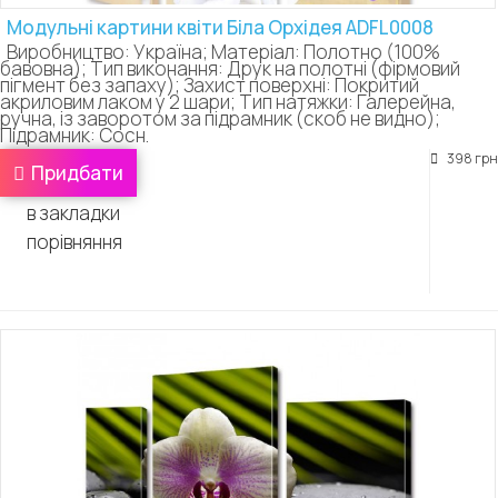
Модульні картини квіти Біла Орхідея ADFL0008
Виробництво: Україна; Матеріал: Полотно (100%
бавовна); Тип виконання: Друк на полотні (фірмовий
пігмент без запаху); Захист поверхні: Покритий
акриловим лаком у 2 шари; Тип натяжки: Галерейна,
ручна, із заворотом за підрамник (скоб не видно);
Підрамник: Сосн.
398 грн
Придбати
в закладки
порівняння