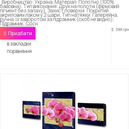
Виробництво: Україна; Матеріал: Полотно (100%
бавовна); Тип виконання: Друк на полотні (фірмовий
пігмент без запаху); Захист поверхні: Покритий
акриловим лаком у 2 шари; Тип натяжки: Галерейна,
ручна, із заворотом за підрамник (скоб не видно);
Підрамник: Сосн.
398 грн
Придбати
в закладки
порівняння