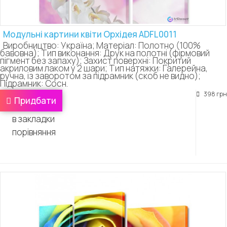
Модульні картини квіти Орхідея ADFL0011
Виробництво: Україна; Матеріал: Полотно (100%
бавовна); Тип виконання: Друк на полотні (фірмовий
пігмент без запаху); Захист поверхні: Покритий
акриловим лаком у 2 шари; Тип натяжки: Галерейна,
ручна, із заворотом за підрамник (скоб не видно);
Підрамник: Сосн.
398 грн
Придбати
в закладки
порівняння