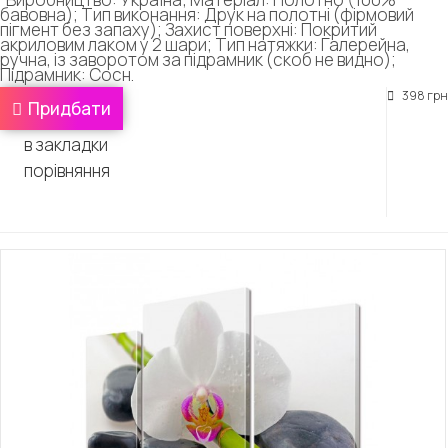
бавовна); Тип виконання: Друк на полотні (фірмовий
пігмент без запаху); Захист поверхні: Покритий
акриловим лаком у 2 шари; Тип натяжки: Галерейна,
ручна, із заворотом за підрамник (скоб не видно);
Підрамник: Сосн.
398 грн
Придбати
в закладки
порівняння