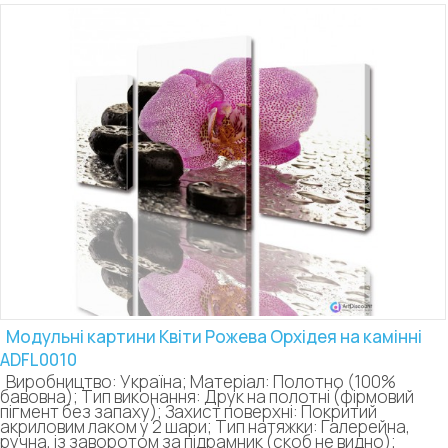
Модульні картини Квіти Рожева Орхідея на камінні
ADFL0010
Виробництво: Україна; Матеріал: Полотно (100%
бавовна); Тип виконання: Друк на полотні (фірмовий
пігмент без запаху); Захист поверхні: Покритий
акриловим лаком у 2 шари; Тип натяжки: Галерейна,
ручна, із заворотом за підрамник (скоб не видно);