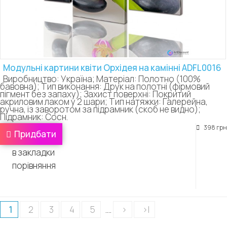
Модульні картини квіти Орхідея на камінні ADFL0016
Виробництво: Україна; Матеріал: Полотно (100%
бавовна); Тип виконання: Друк на полотні (фірмовий
пігмент без запаху); Захист поверхні: Покритий
акриловим лаком у 2 шари; Тип натяжки: Галерейна,
ручна, із заворотом за підрамник (скоб не видно);
Підрамник: Сосн.
398 грн
Придбати
в закладки
порівняння
1
2
3
4
5
....
>
>|