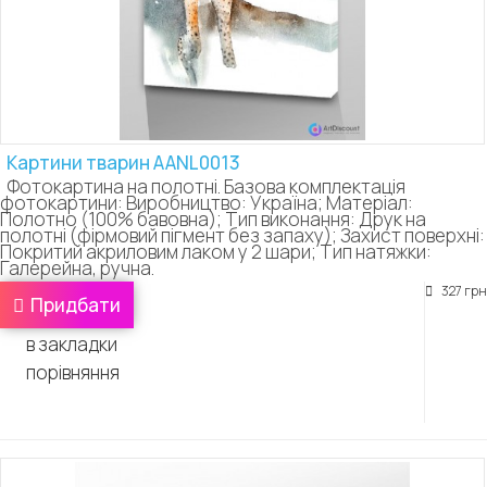
Картини тварин AANL0013
Фотокартина на полотні. Базова комплектація
фотокартини: Виробництво: Україна; Матеріал:
Полотно (100% бавовна); Тип виконання: Друк на
полотні (фірмовий пігмент без запаху); Захист поверхні:
Покритий акриловим лаком у 2 шари; Тип натяжки:
Галерейна, ручна.
327 грн
Придбати
в закладки
порівняння