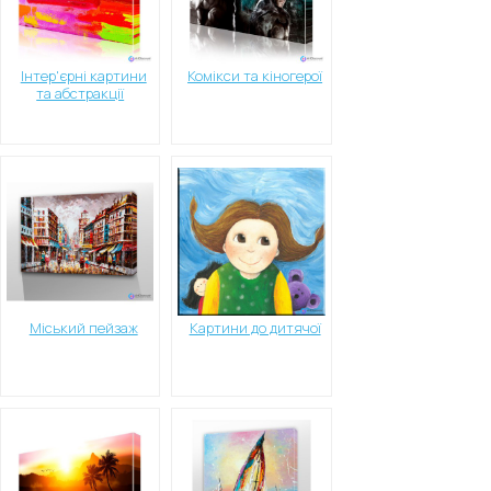
Інтер'єрні картини
Комікси та кіногерої
та абстракції
Міський пейзаж
Картини до дитячої