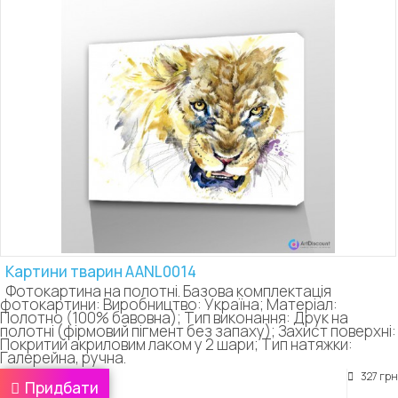
Картини тварин AANL0014
Фотокартина на полотні. Базова комплектація
фотокартини: Виробництво: Україна; Матеріал:
Полотно (100% бавовна); Тип виконання: Друк на
полотні (фірмовий пігмент без запаху); Захист поверхні:
Покритий акриловим лаком у 2 шари; Тип натяжки:
Галерейна, ручна.
327 грн
Придбати