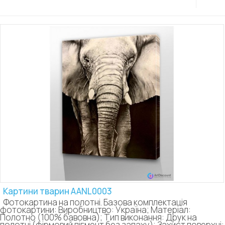
Картини тварин AANL0003
Фотокартина на полотні. Базова комплектація
фотокартини: Виробництво: Україна; Матеріал:
Полотно (100% бавовна); Тип виконання: Друк на
полотні (фірмовий пігмент без запаху); Захист поверхні: