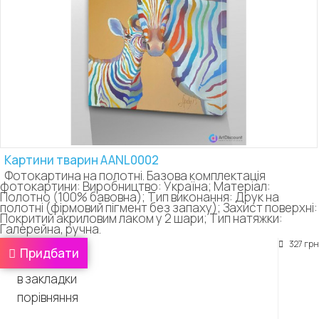
Картини тварин AANL0002
Фотокартина на полотні. Базова комплектація
фотокартини: Виробництво: Україна; Матеріал:
Полотно (100% бавовна); Тип виконання: Друк на
полотні (фірмовий пігмент без запаху); Захист поверхні:
Покритий акриловим лаком у 2 шари; Тип натяжки:
Галерейна, ручна.
327 грн
Придбати
в закладки
порівняння