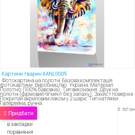
Картини тварин AANL0005
Фотокартина на полотні. Базова комплектація
фотокартини: Виробництво: Україна; Матеріал:
Полотно (100% бавовна); Тип виконання: Друк на
полотні (фірмовий пігмент без запаху); Захист поверхні:
Покритий акриловим лаком у 2 шари; Тип натяжки:
Галерейна, ручна.
327 грн
Придбати
в закладки
порівняння