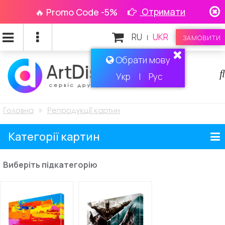
Отримати
🔥 Promo Code -5%
RU
UKR
|
ЗАМОВИТИ
Обрати мову
Укр
|
Рус
»
Головна
Репродукції картин
Категорії картин
Виберіть підкатегорію