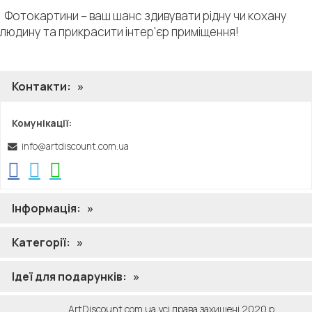
Фотокартини – ваш шанс здивувати рідну чи кохану
людину та прикрасити інтер'єр приміщення!
Контакти:
»
Комунікації:
info@artdiscount.com.ua
Інформація:
»
Категорії:
»
Ідеї ​​для подарунків:
»
ArtDiscount.com.ua усі права захищені 2020 р.