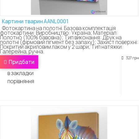
Картини тварин AANL0001
Фотокартина на полотні. Базова комплектація
фотокартини: Виробництво: Україна; Матеріал:
Полотно (100% бавовна); Тип виконання: Друк на
полотні (фірмовий пігмент без запаху); Захист поверхні:
Покритий акриловим лаком у 2 шари; Тип натяжки:
Галерейна, ручна.
327 грн
Придбати
в закладки
порівняння