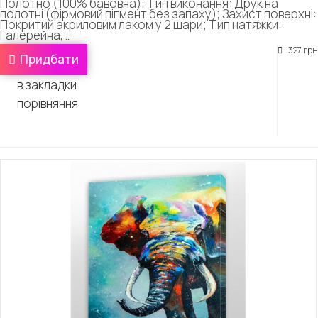
Полотно (100% бавовна); Тип виконання: Друк на
полотні (фірмовий пігмент без запаху); Захист поверхні:
Покритий акриловим лаком у 2 шари; Тип натяжки:
Галерейна, ..
327 грн
Придбати
в закладки
порівняння