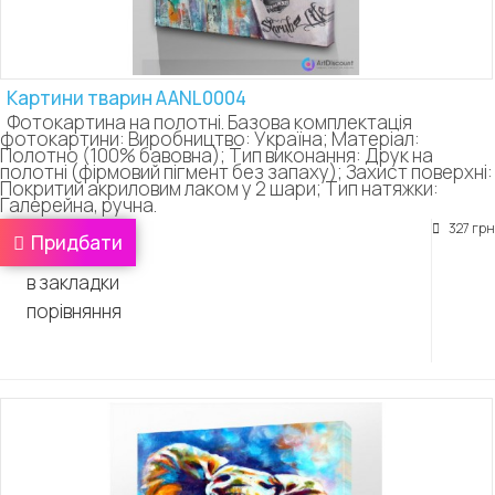
Картини тварин AANL0004
Фотокартина на полотні. Базова комплектація
фотокартини: Виробництво: Україна; Матеріал:
Полотно (100% бавовна); Тип виконання: Друк на
полотні (фірмовий пігмент без запаху); Захист поверхні:
Покритий акриловим лаком у 2 шари; Тип натяжки:
Галерейна, ручна.
327 грн
Придбати
в закладки
порівняння