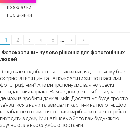
в закладки
порівняння
1
2
3
4
5
....
>
>|
Фотокартини – чудове рішення для фотогенічних
людей
Якщо вам подобається те, як ви виглядаєте, чому б не
скористатися цим та не прикрасити житло власними
фотографіями? Але ми пропонуємо вам не зовсім
стандартний варіант. Вам не доведеться бігти у місце,
де можна зробити друк знімків. Достатньо буде просто
зв'язатися з нами та замовити картини на полотні. Щоб
незабаром отримати готовий виріб, навіть не потрібно
виходити з дому. Ми надішлемо його вам будь-якою
зручною для вас службою доставки.