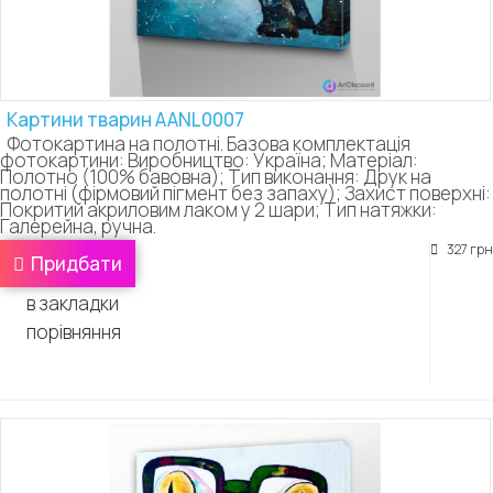
Картини тварин AANL0007
Фотокартина на полотні. Базова комплектація
фотокартини: Виробництво: Україна; Матеріал:
Полотно (100% бавовна); Тип виконання: Друк на
полотні (фірмовий пігмент без запаху); Захист поверхні:
Покритий акриловим лаком у 2 шари; Тип натяжки:
Галерейна, ручна.
327 грн
Придбати
в закладки
порівняння