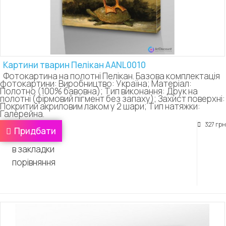
Картини тварин Пелікан AANL0010
Фотокартина на полотні Пелікан. Базова комплектація
фотокартини: Виробництво: Україна; Матеріал:
Полотно (100% бавовна); Тип виконання: Друк на
полотні (фірмовий пігмент без запаху); Захист поверхні:
Покритий акриловим лаком у 2 шари; Тип натяжки:
Галерейна.
327 грн
Придбати
в закладки
порівняння