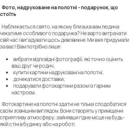
Фото, надруковане на полотні - подарунок, що
стоїть
Наближається свято, на якому близька вам людина
чекатиме особливого подарунка? Не варто витрачати
свій час і вигадувати щось дивовижне. Ми вже придумали
за вас! Вам потрібно лише:
вибрати відповідні фотографії, які точно оцінить
ваш друг чи родич;
купити картини надруковані на полотні;
дочекатися доставки;
подарувати фотокартини разом із гарним
настроєм.
Фотокартини на полотні здатні не тільки сподобатися
своїм зовнішнім виглядом. Вони створять у приміщенні
сприятливу атмосферу, зайнявши гідне місце на будь-
якій стіні в будинку або на роботі.