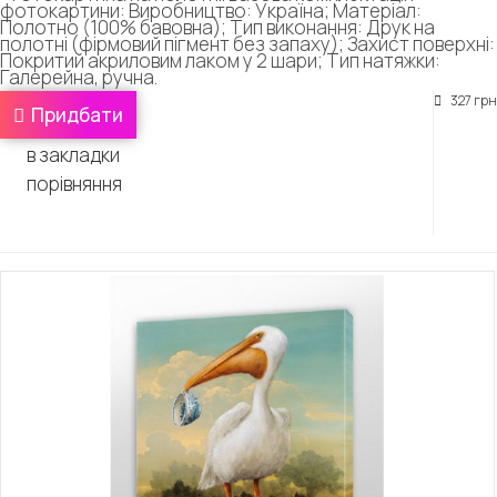
фотокартини: Виробництво: Україна; Матеріал:
Полотно (100% бавовна); Тип виконання: Друк на
полотні (фірмовий пігмент без запаху); Захист поверхні:
Покритий акриловим лаком у 2 шари; Тип натяжки:
Галерейна, ручна.
327 грн
Придбати
в закладки
порівняння