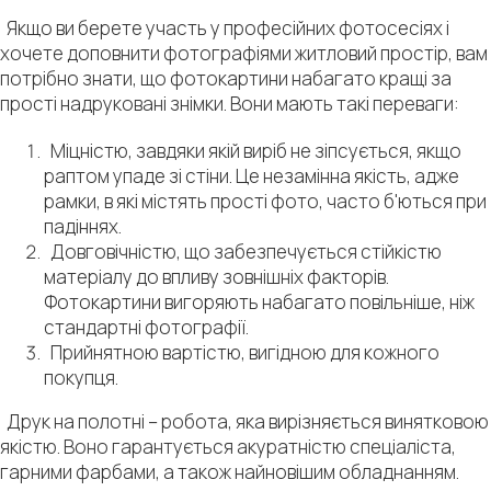
Якщо ви берете участь у професійних фотосесіях і
хочете доповнити фотографіями житловий простір, вам
потрібно знати, що фотокартини набагато кращі за
прості надруковані знімки. Вони мають такі переваги:
Міцністю, завдяки якій виріб не зіпсується, якщо
раптом упаде зі стіни. Це незамінна якість, адже
рамки, в які містять прості фото, часто б'ються при
падіннях.
Довговічністю, що забезпечується стійкістю
матеріалу до впливу зовнішніх факторів.
Фотокартини вигоряють набагато повільніше, ніж
стандартні фотографії.
Прийнятною вартістю, вигідною для кожного
покупця.
Друк на полотні – робота, яка вирізняється винятковою
якістю. Воно гарантується акуратністю спеціаліста,
гарними фарбами, а також найновішим обладнанням.