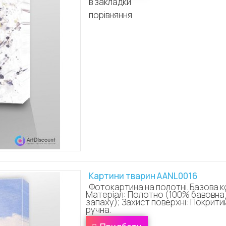
в закладки
порівняння
Картини тварин AANL0016
Фотокартина на полотні. Базова 
Матеріал: Полотно (100% бавовна);
запаху); Захист поверхні: Покрити
ручна.