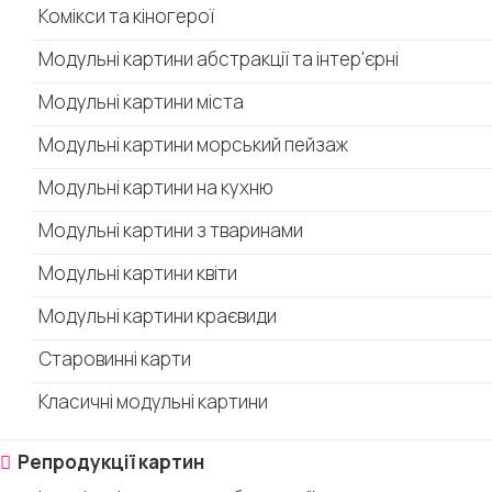
Комікси та кіногерої
Модульні картини абстракції та інтер'єрні
Модульні картини міста
Модульні картини морський пейзаж
Модульні картини на кухню
Модульні картини з тваринами
Модульні картини квіти
Модульні картини краєвиди
Старовинні карти
Класичні модульні картини
Репродукції картин