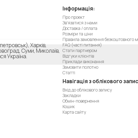
Інформація:
Про проект
Зв'язатися з нами
Доставка / оплата
Розміри та ціни
Правила замовлення безкоштовного м
петровськ), Харків,
FAQ (часті питання)
ровоград, Суми, Миколаїв,
Стати партнером
ся Україна.
Відгуки клієнтів
Приклади виконання
Замовити полотно
Статті
Навігація з облікового запис
Вхід до облікового запису
Закладки
Обмін-повернення
Кошик
Карта сайту