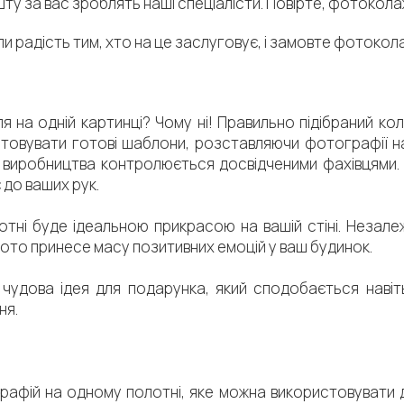
шту за вас зроблять наші спеціалісти. Повірте, фотокола
и радість тим, хто на це заслуговує, і замовте фотокола
 на одній картинці? Чому ні! Правильно підібраний ко
овувати готові шаблони, розставляючи фотографії на
виробництва контролюється досвідченими фахівцями. 
 до ваших рук.
тні буде ідеальною прикрасою на вашій стіні. Незале
 фото принесе масу позитивних емоцій у ваш будинок.
удова ідея для подарунка, який сподобається навіть
ня.
афій на одному полотні, яке можна використовувати дл