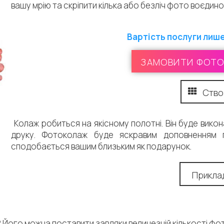
вашу мрію та скріпити кілька або безліч фото воєдино
Вартість послуги лише
ЗАМОВИТИ ФОТО
Ство
Колаж робиться на якісному полотні. Він буде вик
друку. Фотоколаж буде яскравим доповненням 
сподобається вашим близьким як подарунок.
Прикла
 Його можна поставити завдяки величезній кількості фот