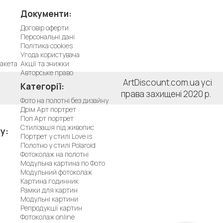
Документи:
Договір оферти
Персональні дані
Політика cookies
Угода користувача
акета
Акції та знижки
Авторське право
ArtDiscount.com.ua усі
Категорії:
права захищені 2020 р.
Фото на полотні без дизайну
Дрім Арт портрет
Поп Арт портрет
Стилізація під живопис
у:
Портрет у стилі Love is
Полотно у стилі Polaroid
Фотоколаж на полотні
Модульна картина по Фото
Модульний фотоколаж
Картина годинник
Рамки для картин
Модульні картини
Репродукції картин
Фотоколаж online