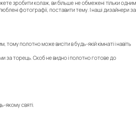
ожете зробити колаж, ви більше не обмежені тільки одним
блені фотографії, поставити тему. І наші дизайнери за
 тому полотно може висіти в будь-якій кімнаті і навіть
и за торець. Скоб не видно і полотно готове до
ь-якому святі.