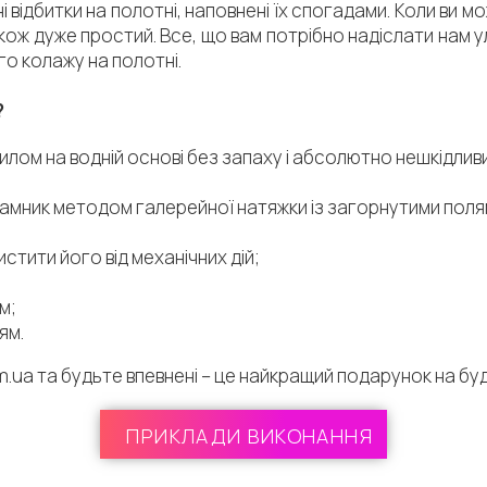
 відбитки на полотні, наповнені їх спогадами. Коли ви м
 дуже простий. Все, що вам потрібно надіслати нам улю
го колажу на полотні.
?
лом на водній основі без запаху і абсолютно нешкідливим,
амник методом галерейної натяжки із загорнутими полям
тити його від механічних дій;
м;
ям.
.ua та будьте впевнені – це найкращий подарунок на буд
ПРИКЛАДИ ВИКОНАННЯ