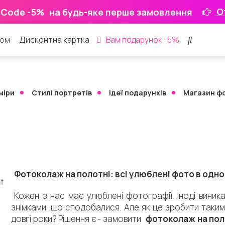
О
 Code -5%
на будь-яке перше замовлення
ром
Дисконтна картка
Вам подарунок -5%
міри
Стилі портретів
Ідеї ​​подарунків
Магазин ф
Фотоколаж на полотні: всі улюблені фото в одн
Кожен з нас має улюблені фотографії. Іноді виник
знімками, що сподобалися. Але як це зробити таким
довгі роки? Рішення є - замовити
фотоколаж на пол