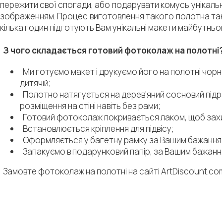
пережити свої спогади, або подарувати комусь унікальні
зображенням. Процес виготовлення такого полотна також
кілька годин підготують Вам унікальні макети майбутньо
З чого складається готовий фотоколаж на полотні
Ми готуємо макет і друкуємо його на полотні чорни
дитячій;
Полотно натягується на дерев'яний сосновий підр
розміщення на стіні навіть без рами;
Готовий фотоколаж покривається лаком, щоб захис
Встановлюється кріплення для підвісу;
Оформляється у багетну рамку за Вашим бажання
Запакуємо в подарунковий папір, за Вашим бажанн
Замовте фотоколаж на полотні на сайті ArtDiscount.com