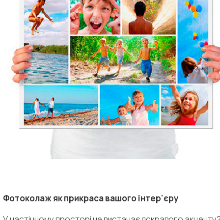
Фотоколаж як прикраса вашого інтер'єру
У настінному просторі не вистачає яскравого акценту?