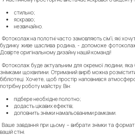
стильно;
яскраво;
незвичайно.
Фотоколаж на полотні часто замовляють сім'ї, які хочут
будинку живе щаслива родина, - допоможе фотоколаж, з
Довірте оригінальному дизайну нашій команді!
Фотоколаж буде актуальним для окремої людини, яка 
знімками щохвилини. Отриманий виріб можна розмістити 
бібліотеці. Хочете, щоб простір наповнився атмосфер
потрібну роботу майстру. Він:
підбере необхідне полотно;
додасть цікавих ефектів;
доповнить знімки намальованими рамками.
Ваше завдання при цьому – вибрати знімки та формат
вашій стіні.