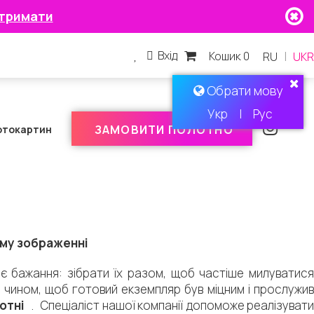
тримати
Вхід
Кошик 0
|
RU
UKR
Обрати мову
Укр
|
Рус
ЗАМОВИТИ ПОЛОТНО
отокартин
ому зображенні
ає бажання: зібрати їх разом, щоб частіше милуватися
 чином, щоб готовий екземпляр був міцним і прослужив
отні
.
Спеціаліст нашої компанії допоможе реалізувати