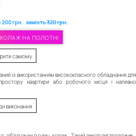
.
 200 грн.
замість 320 грн.
КОЛАЖ НА ПОЛОТНІ
рити самому
онаний із використанням висококласного обладнання для
простору квартири або робочого місця і напевно
ди виконання
о, об'єднаних в один
колаж.
Такий декор виглядатиме: