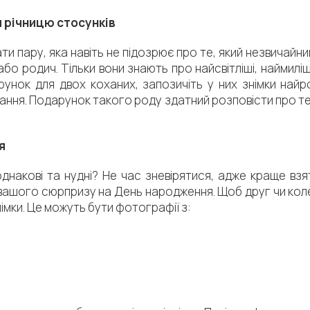
чи річницю стосунків
ти пару, яка навіть не підозрює про те, який незвичайн
о родич. Тільки вони знають про найсвітліші, наймиліші
унок для двох коханих, запозичіть у них знімки найр
хання. Подарунок такого роду здатний розповісти про те
я
днакові та нудні? Не час зневірятися, адже краще взят
 вашого сюрпризу на День народження. Щоб друг чи коле
німки. Це можуть бути фотографії з: