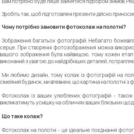
Вам потрібно буде лише зайнятися підбором знімків. Ре
Зробіть так, щоб підготовлені презенти дійсно приносил
Чому потрібно замовити фотоколаж на полотні?
Зображення багатьох фотографій. Небагато божевілля
серце. При створенні фотозображення можна використ
вашого зображення була найвищою, тому кожен етап 
виконаний з увагою до найдрібніших деталей, потрапляє
Ми любимо дизайн, тому колаж із фотографій на поло
сімейний будинок, ми впевнені, що картина на полотні з
Фотоколаж із ваших улюблених фотографій - також ч
викликатимуть усмішку на обличчях ваших близьких щод
Що таке колаж?
Фотоколаж на полотні - це ідеальне поєднання фотогр