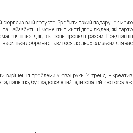
ий сюрприз ви їй готуєте. Зробити такий подарунок може
 та найзабутніші моменти в житті двох людей, які варто
омантичніших днів, які вони провели разом. Поєднавши
, наскільки добре ви ставитеся до двох близьких для вас
и вирішення проблеми у свої руки. У тренді – креатив,
га, напевно, був задоволений і здивований, фотоколаж,