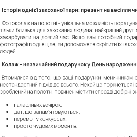
Історія однієї закоханої пари: презент на весілля 
Фотоколаж на полотні - унікальна можливість порадува
тільки близька для закоханих людина: найкращий друг аб
закарбувати на довгий час. Якщо вам потрібний подар
фотографії в одне ціле, ви допоможете скріпити їхнє ко
людей.
Колаж – незвичайний подарунок у День народженн
Втомилися від того, що ваші подарунки іменинникам о
нестандартний підхід до всього. Нехай це торкнеться і
зроблений на полотні, повинен містити справді добірні з
галасливих вечірок;
дат, що запам'ятовуються;
перемог у конкурсах;
просто чудових моментів.