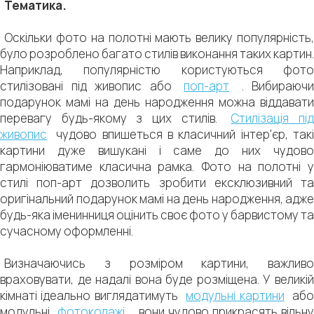
Тематика.
Оскільки фото на полотні мають велику популярність,
було розроблено багато стилів виконання таких картин.
Наприклад, популярністю користуються фото
стилізовані під живопис або
поп-арт
. Вибираючи
подарунок мамі на день народження можна віддавати
перевагу будь-якому з цих стилів.
Стилізація пі
живопис
чудово впишеться в класичний інтер'єр, такі
картини дуже вишукані і саме до них чудово
гармоніюватиме класична рамка. Фото на полотні у
стилі поп-арт дозволить зробити ексклюзивний та
оригінальний подарунок мамі на день народження, адже
будь-яка іменинниця оцінить своє фото у барвистому та
сучасному оформленні.
Визначаючись з розміром картини, важливо
враховувати, де надалі вона буде розміщена. У великій
кімнаті ідеально виглядатимуть
модульні картини
аб
модульні
фотоколажі
, вони чудово прикрасять вільну