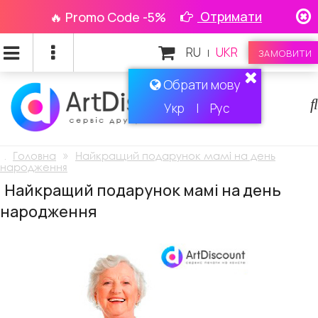
Отримати
🔥 Promo Code -5%
RU
UKR
|
ЗАМОВИТИ
Обрати мову
Укр
|
Рус
.
»
Головна
Найкращий подарунок мамі на день
народження
Найкращий подарунок мамі на день
народження