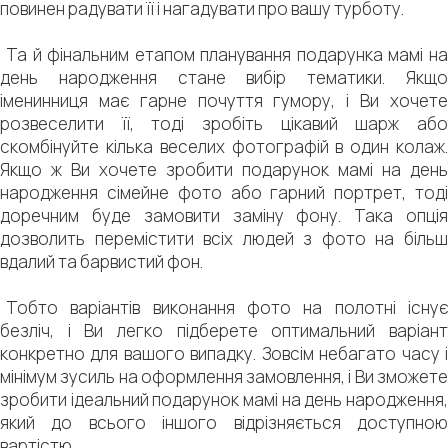
повинен радувати її і нагадувати про вашу турботу.
Та й фінальним етапом планування подарунка мамі на
день народження стане вибір тематики. Якщо
іменинниця має гарне почуття гумору, і Ви хочете
розвеселити її, тоді зробіть цікавий шарж або
скомбінуйте кілька веселих фотографій в один колаж.
Якщо ж Ви хочете зробити подарунок мамі на день
народження сімейне фото або гарний портрет, тоді
доречним буде замовити заміну фону. Така опція
дозволить перемістити всіх людей з фото на більш
вдалий та барвистий фон.
Тобто варіантів виконання фото на полотні існує
безліч, і Ви легко підберете оптимальний варіант
конкретно для вашого випадку. Зовсім небагато часу і
мінімум зусиль на оформлення замовлення, і Ви зможете
зробити ідеальний подарунок мамі на день народження,
який до всього іншого відрізняється доступною
вартістю.