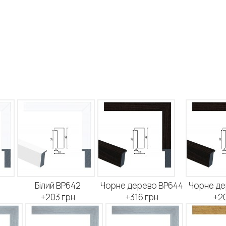
2
Білий BP642
Чорне дерево BP644
Чорне де
+203 грн
+316 грн
+20