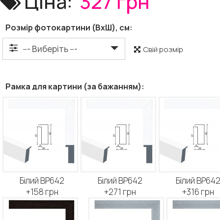
Ціна:
327 грн
Розмір фотокартини (ВхШ), см:
Свій розмір
Рамка для картини (за бажанням):
Білий BP642
Білий BP642
Білий BP64
+158 грн
+271 грн
+316 грн