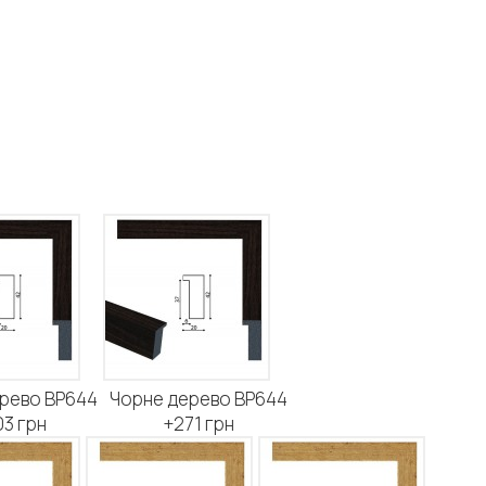
рево BP644
Чорне дерево BP644
3 грн
+271 грн