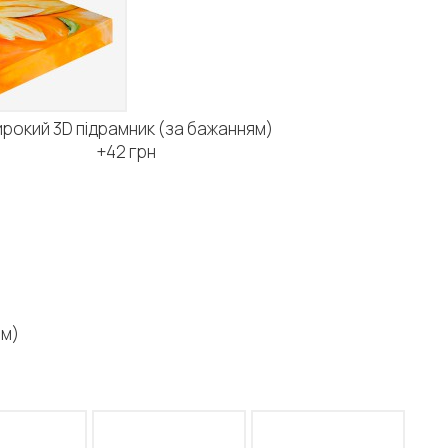
рокий 3D підрамник (за бажанням)
+42 грн
ям)