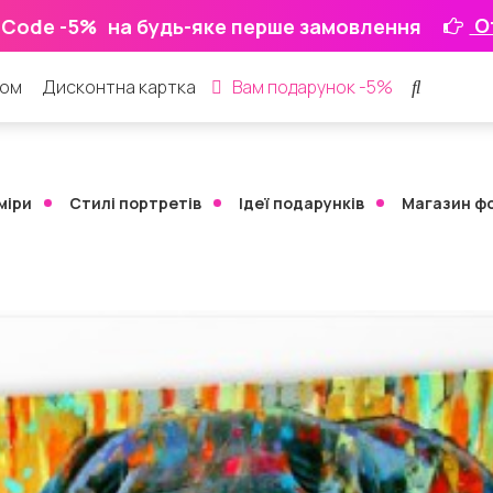
О
 Code -5%
на будь-яке перше замовлення
ром
Дисконтна картка
Вам подарунок -5%
міри
Стилі портретів
Ідеї ​​подарунків
Магазин ф