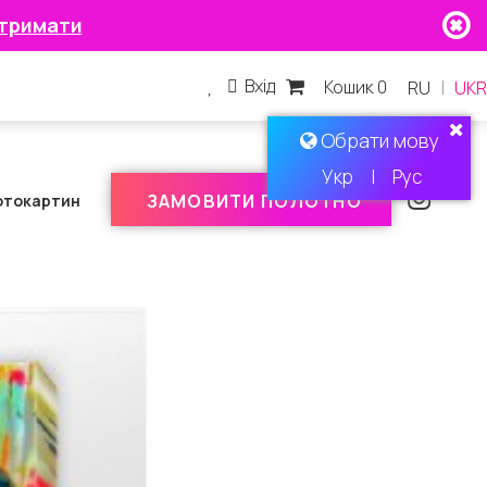
тримати
Вхід
Кошик 0
|
RU
UKR
Обрати мову
Укр
|
Рус
ЗАМОВИТИ ПОЛОТНО
отокартин