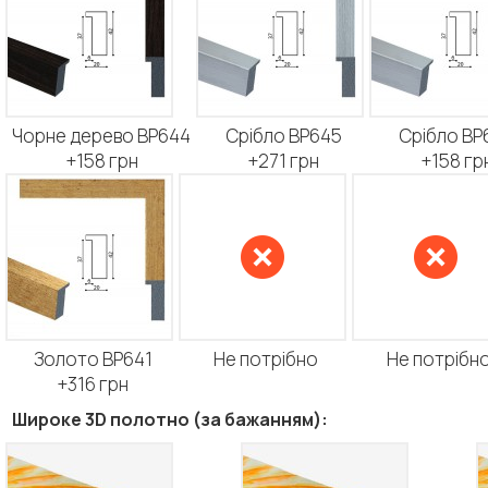
Чорне дерево BP644
Срібло BP645
Срібло BP
+158 грн
+271 грн
+158 гр
Золото BP641
Не потрібно
Не потрібн
+316 грн
Широке 3D полотно (за бажанням):