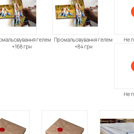
омальовування гелем
Промальовування гелем
Не 
+168 грн
+84 грн
Не 