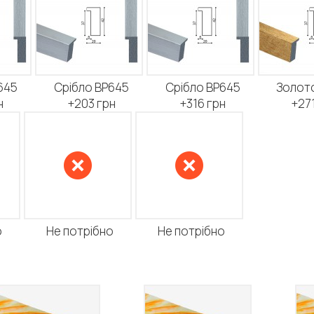
645
Срібло BP645
Срібло BP645
Золото
н
+203 грн
+316 грн
+271
о
Не потрібно
Не потрібно