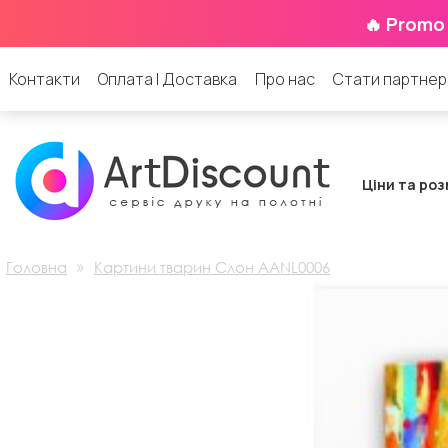
🔥 Promo
Контакти
Оплата | Доставка
Про нас
Стати партне
Ціни та роз
»
Головна
Картини тварин Слон AANL0006