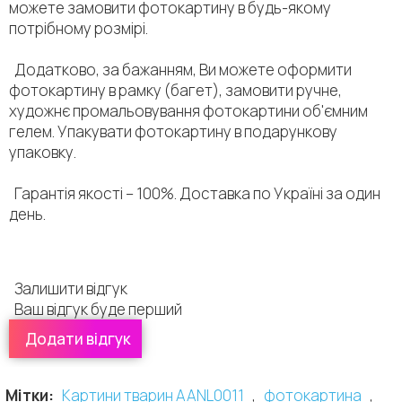
можете замовити фотокартину в будь-якому
потрібному розмірі.
Додатково, за бажанням, Ви можете оформити
фотокартину в рамку (багет), замовити ручне,
художнє промальовування фотокартини об'ємним
гелем. Упакувати фотокартину в подарункову
упаковку.
Гарантія якості – 100%. Доставка по Україні за один
день.
Залишити відгук
Ваш відгук буде перший
Додати відгук
Залишити відгук:
Оцінити цей продукт:
Мітки:
Картини тварин AANL0011
,
фотокартина
,