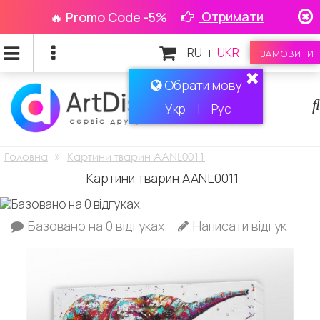
Отримати
🔥 Promo Code -5%
RU
UKR
|
ЗАМОВИТИ
Обрати мову
Укр
|
Рус
»
Головна
Картини тварин AANL0011
Картини тварин AANL0011
Базовано на 0 відгуках.
Написати відгук