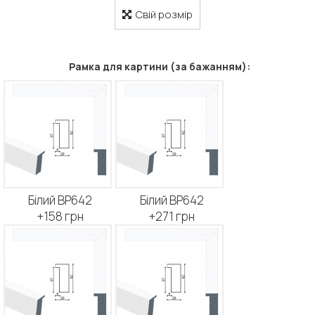
Свій розмір
Рамка для картини (за бажанням):
Білий BP642
Білий BP642
+158 грн
+271 грн