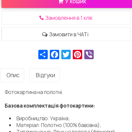
У кошик
Замовлення в 1 клік
Замовити в ЧАТі
Ресурс
Facebook
Twitter
Pinterest
Viber
Опис
Відгуки
Фотокартина на полотні.
Базова комплектація фотокартини:
Виробництво: Україна;
Матеріал: Полотно (100% бавовна);
Тип виконання: Друк на полотні (фірмовий