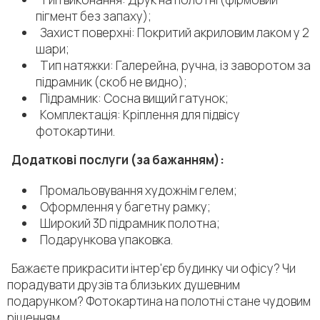
пігмент без запаху);
Захист поверхні: Покритий акриловим лаком у 2
шари;
Тип натяжки: Галерейна, ручна, із заворотом за
підрамник (скоб не видно);
Підрамник: Сосна вищий гатунок;
Комплектація: Кріплення для підвісу
фотокартини.
Додаткові послуги (за бажанням):
Промальовування художнім гелем;
Оформлення у багетну рамку;
Широкий 3D підрамник полотна;
Подарункова упаковка.
Бажаєте прикрасити інтер'єр будинку чи офісу? Чи
порадувати друзів та близьких душевним
подарунком? Фотокартина на полотні стане чудовим
рішенням.