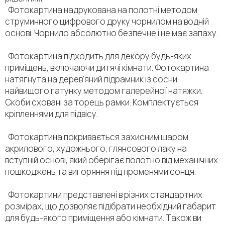
Фотокартина надрукована на полотні методом
струминного цифрового друку чорнилом на водній
основі. Чорнило абсолютно безпечне і не має запаху.
Фотокартина підходить для декору будь-яких
приміщень, включаючи дитячі кімнати. Фотокартина
натягнута на дерев'яний підрамник із сосни
найвищого гатунку методом галерейної натяжки.
Скоби сховані за торець рамки. Комплектується
кріпленнями для підвісу.
Фотокартина покривається захисним шаром
акрилового, художнього, глянсового лаку на
вступній основі, який оберігає полотно від механічних
пошкоджень та вигоряння під променями сонця.
Фотокартини представлені в різних стандартних
розмірах, що дозволяє підібрати необхідний габарит
для будь-якого приміщення або кімнати. Також ви