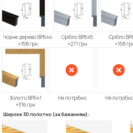
Чорне дерево BP644
Срібло BP645
Срібло BP
+158 грн
+271 грн
+158 гр
Золото BP641
Не потрібно
Не потрібн
+316 грн
Широке 3D полотно (за бажанням):