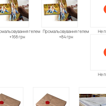
омальовування гелем
Промальовування гелем
Не 
+168 грн
+84 грн
Не 