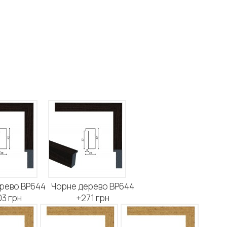
рево BP644
Чорне дерево BP644
3 грн
+271 грн