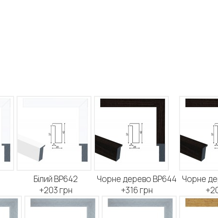
2
Білий BP642
Чорне дерево BP644
Чорне де
+203 грн
+316 грн
+20