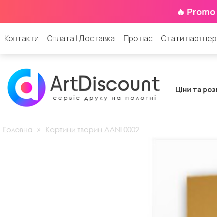
🔥 Promo
Контакти
Оплата | Доставка
Про нас
Стати партне
Ціни та роз
»
Головна
Картини тварин AANL0002