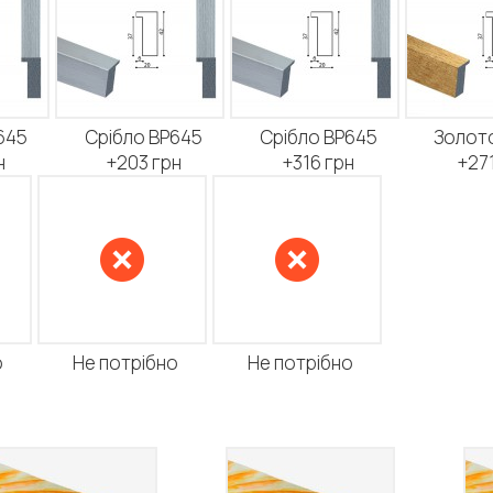
645
Срібло BP645
Срібло BP645
Золото
н
+203 грн
+316 грн
+271
о
Не потрібно
Не потрібно