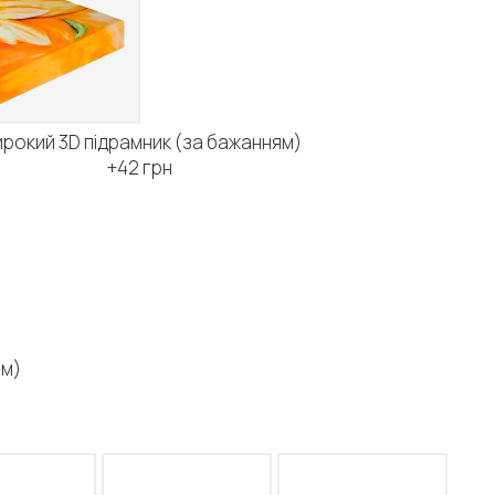
рокий 3D підрамник (за бажанням)
+42 грн
ям)