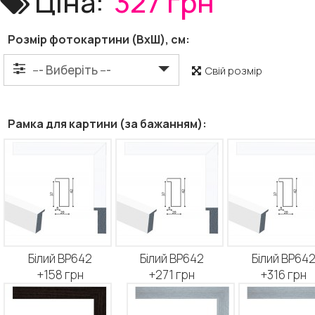
Ціна:
327 грн
Розмір фотокартини (ВхШ), см:
Свій розмір
Рамка для картини (за бажанням):
Білий BP642
Білий BP642
Білий BP64
+158 грн
+271 грн
+316 грн