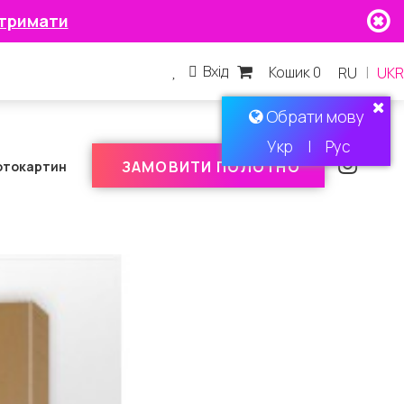
тримати
Вхід
Кошик 0
|
RU
UKR
Обрати мову
Укр
|
Рус
ЗАМОВИТИ ПОЛОТНО
отокартин