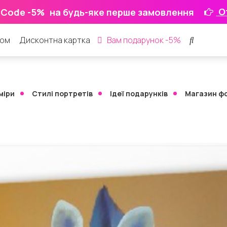
О
 Code -5%
на будь-яке перше замовлення
ром
Дисконтна картка
Вам подарунок -5%
міри
Стилі портретів
Ідеї ​​подарунків
Магазин ф