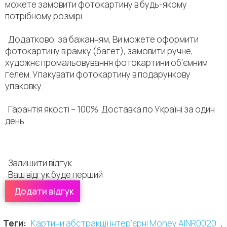
можете замовити фотокартину в будь-якому
потрібному розмірі.
Додатково, за бажанням, Ви можете оформити
фотокартину в рамку (багет), замовити ручне,
художнє промальовування фотокартини об'ємним
гелем. Упакувати фотокартину в подарункову
упаковку.
Гарантія якості – 100%. Доставка по Україні за один
день.
Залишити відгук
Ваш відгук буде перший
Додати відгук
Залишити відгук:
Оцінити цей продукт:
Теги:
Картини абстракції інтер'єрні Money AINR0020
,