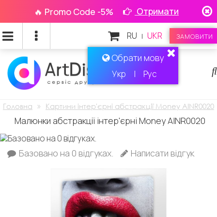
Отримати
🔥 Promo Code -5%
RU
UKR
|
ЗАМОВИТИ
Обрати мову
Укр
|
Рус
»
Головна
Картини інтер'єрні абстракції Money AINR0020
Малюнки абстракції інтер'єрні Money AINR0020
Базовано на 0 відгуках.
Написати відгук