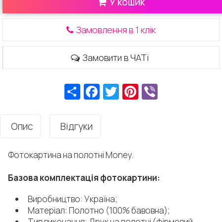
У кошик
Замовлення в 1 клік
Замовити в ЧАТі
Ресурс
Facebook
Twitter
Pinterest
Viber
Опис
Відгуки
Фотокартина на полотні Money.
Базова комплектація фотокартини:
Виробництво: Україна;
Матеріал: Полотно (100% бавовна);
Тип виконання: Друк на полотні (фірмовий