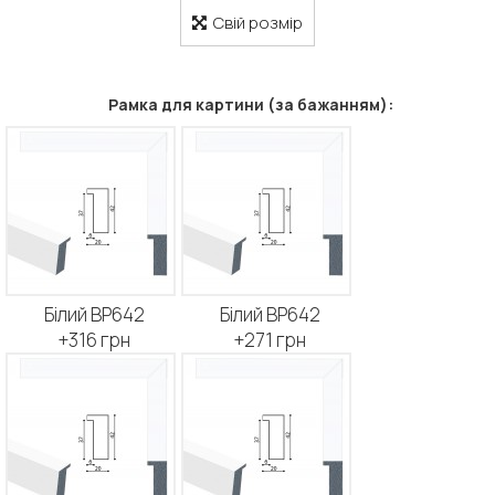
Свій розмір
Рамка для картини (за бажанням):
Білий BP642
Білий BP642
+316 грн
+271 грн