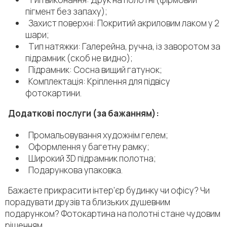
пігмент без запаху);
Захист поверхні: Покритий акриловим лаком у 2
шари;
Тип натяжки: Галерейна, ручна, із заворотом за
підрамник (скоб не видно);
Підрамник: Сосна вищий гатунок;
Комплектація: Кріплення для підвісу
фотокартини.
Додаткові послуги (за бажанням):
Промальовування художнім гелем;
Оформлення у багетну рамку;
Широкий 3D підрамник полотна;
Подарункова упаковка.
Бажаєте прикрасити інтер'єр будинку чи офісу? Чи
порадувати друзів та близьких душевним
подарунком? Фотокартина на полотні стане чудовим
рішенням.