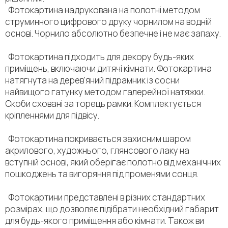
Фотокартина надрукована на полотні методом
струминного цифрового друку чорнилом на водній
основі. Чорнило абсолютно безпечне і не має запаху.
Фотокартина підходить для декору будь-яких
приміщень, включаючи дитячі кімнати. Фотокартина
натягнута на дерев'яний підрамник із сосни
найвищого гатунку методом галерейної натяжки.
Скоби сховані за торець рамки. Комплектується
кріпленнями для підвісу.
Фотокартина покривається захисним шаром
акрилового, художнього, глянсового лаку на
вступній основі, який оберігає полотно від механічних
пошкоджень та вигоряння під променями сонця.
Фотокартини представлені в різних стандартних
розмірах, що дозволяє підібрати необхідний габарит
для будь-якого приміщення або кімнати. Також ви