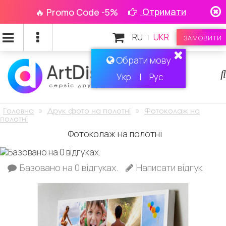
Отримати
🔥 Promo Code -5%
RU
UKR
|
ЗАМОВИТИ
Обрати мову
Укр
|
Рус
»
»
Головна
Друк фото на полотні
Фотоколаж на
полотні
Фотоколаж на полотні
Базовано на 0 відгуках.
Написати відгук