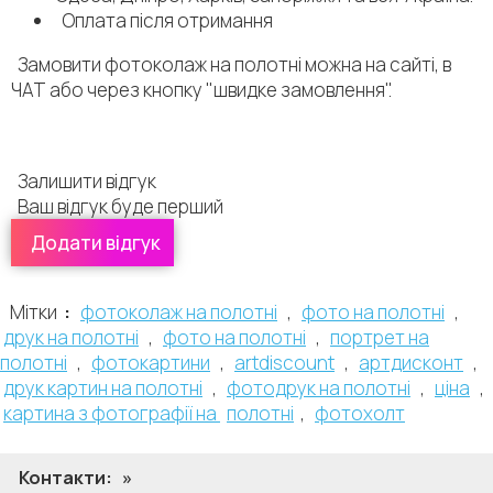
Оплата після отримання
Замовити фотоколаж на полотні можна на сайті, в
ЧАТ або через кнопку "швидке замовлення".
Залишити відгук
Ваш відгук буде перший
Додати відгук
Залишити відгук:
Оцінити цей продукт:
Мітки
:
фотоколаж на полотні
,
фото на полотні
,
Загальна оцінка:
*
друк на полотні
,
фото на полотні
,
портрет на
Ви б порекомендували цей продукт?
*
полотні
,
фотокартини
,
artdiscount
,
артдисконт
,
Так
Ні
друк картин на полотні
,
фотодрук на полотні
,
ціна
,
Про себе
картина з фотографії на
полотні
,
фотохолт
Ваш nickname:
*
Контакти:
»
Ваш телефон: