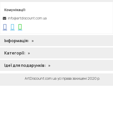
Комунікації:
Ваш email:
info@artdiscount.com.ua
Відгук
Заголовок
*
Інформація:
»
Приклад: Цей продукт має великі можливості
Категорії:
»
Відгук
*
Ідеї ​​для подарунків:
»
20 символів мінімум. Акцент на продукті та ваш досвід
ArtDiscount.com.ua усі права захищені 2020 р.
його використання.
Текст довідки
При написанні огляду, будь ласка, розглянути такі
рекомендації: