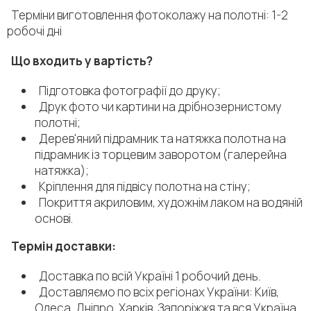
Терміни виготовлення фотоколажу на полотні: 1-2
робочі дні
Що входить у вартість?
Підготовка фотографії до друку;
Друк фото чи картини на дрібнозернистому
полотні;
Дерев'яний підрамник та натяжка полотна на
підрамник із торцевим заворотом (галерейна
натяжка);
Кріплення для підвісу полотна на стіну;
Покриття акриловим, художнім лаком на водяній
основі.
Термін доставки:
Доставка по всій Україні 1 робочий день.
Доставляємо по всіх регіонах України: Київ,
Одеса, Дніпро, Харків, Запоріжжя та вся Україна.