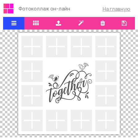
Фотоколлаж он-лайн
На главную